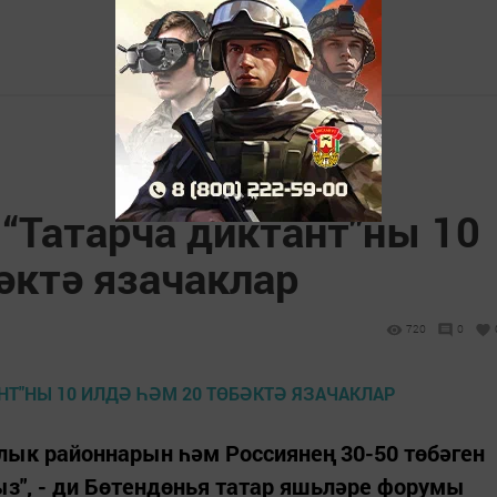
 “Татарча диктант"ны 10
әктә язачаклар
720
0
лык районнарын һәм Россиянең 30-50 төбәген
ыз", - ди Бөтендөнья татар яшьләре форумы