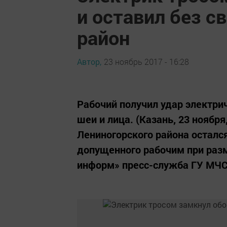
и оставил без с
район
Автор,
23 ноябрь 2017 - 16:28
Рабочий получил удар электрич
шеи и лица. (Казань, 23 ноябр
Лениногорского района остался
допущенного рабочим при разм
информ» пресс-служба ГУ МЧС Р