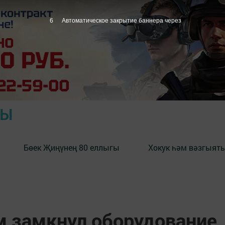
5
Автоматическое закрытие баннера через
РЫ
Бөек Җиңүнең 80 еллыгы
Хокук һәм вәзгыять
м замкнул оборудование