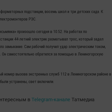
сформаторных подстанции, восемь школ и три детских сада. К
электромонтеров РЭС.
сьмянка» произошло сегодня в 10.52. На работах по
танции 44-летний электрик разматывал трос, который задел
о замыкание. Сам рабочий получил удар электрическим током,
ица. Он самостоятельно обратился за помощью в Лениногорскую
ый номер вызова экстренных служб 112 в Лениногорском районе в
 были устранены, свет включили.
интересным в
Telegram-канале
Татмедиа