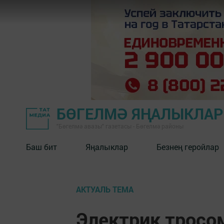
БӨГЕЛМӘ ЯҢАЛЫКЛА
"Бөгелмә авазы" газетасы - Бөгелмә районы
Баш бит
Яңалыклар
Безнең геройлар
АКТУАЛЬ ТЕМА
Электрик тросо