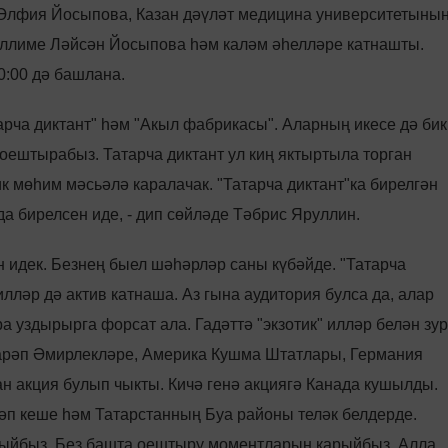
 Әлфия Йосыпова, Казан дәүләт медицина университетыны
аллиме Ләйсән Йосыпова һәм каләм әһелләре катнашты.
0:00 дә башлана.
атарча диктант" һәм "Акыл фабрикасы". Аларның икесе дә бик
оештырабыз. Татарча диктант ул киң яктыртыла торган
к мөһим мәсьәлә каралачак. "Татарча диктант"ка бирелгән
а бирелсен иде, - дип сөйләде Тәбрис Яруллин.
идек. Безнең быел шәһәрләр саны күбәйде. "Татарча
илләр дә актив катнаша. Аз гына аудитория булса да, алар
 уздырырга форсат ала. Гадәттә "экзотик" илләр белән зур
арәп Әмирлекләре, Америка Кушма Штатлары, Германия
ан акция булып чыкты. Кичә генә акциягә Канада кушылды.
п кеше һәм Татарстанның Буа районы теләк белдерде.
мыйбыз. Без башта оештыру моментларын карыйбыз. Алла