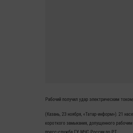
Рабочий получил удар электрическим током, 
(Казань, 23 ноября, «Татар-информ»). 21 на
короткого замыкания, допущенного рабочим
пресс-служба ГУ МЧС России по РТ.