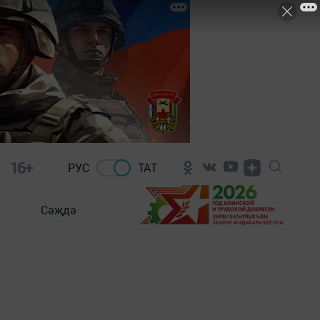
16+
РУС
ТАТ
Сәҗдә