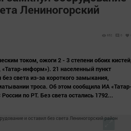
вета Лениногорский
652
0
еским током, ожоги 2 - 3 степени обоих кистей
я, «Татар-информ»). 21 населенный пункт
 без света из-за короткого замыкания,
атывании троса. Об этом сообщила ИА «Татар
оссии по РТ. Без света остались 1792...