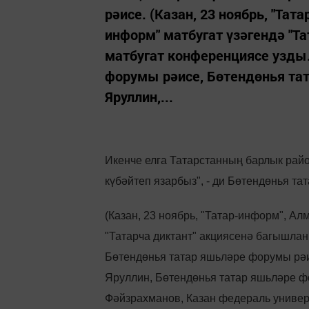
рәисе. (Казан, 23 ноябрь, "Тат
информ" матбугат үзәгендә "Т
матбугат конференциясе узды
форумы рәисе, Бөтендөнья та
Яруллин,...
Икенче елга Татарстанның барлык рай
күбәйтеп язарбыз", - ди Бөтендөнья т
(Казан, 23 ноябрь, "Татар-информ", Ал
"Татарча диктант" акциясенә багышла
Бөтендөнья татар яшьләре форумы рәи
Яруллин, Бөтендөнья татар яшьләре ф
Фәйзрахманов, Казан федераль универ