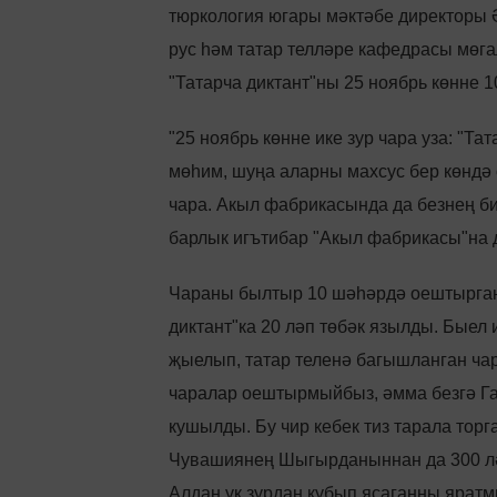
тюркология югары мәктәбе директоры
рус һәм татар телләре кафедрасы мөг
"Татарча диктант"ны 25 ноябрь көнне 1
"25 ноябрь көнне ике зур чара уза: "Т
мөһим, шуңа аларны махсус бер көндә 
чара. Акыл фабрикасында да безнең би
барлык игътибар "Акыл фабрикасы"на д
Чараны былтыр 10 шәһәрдә оештырган 
диктант"ка 20 ләп төбәк язылды. Быел 
җыелып, татар теленә багышланган чара
чаралар оештырмыйбыз, әмма безгә Г
кушылды. Бу чир кебек тиз тарала торг
Чувашиянең Шыгырданыннан да 300 лә
Алдан ук зурдан кубып ясаганны ярат