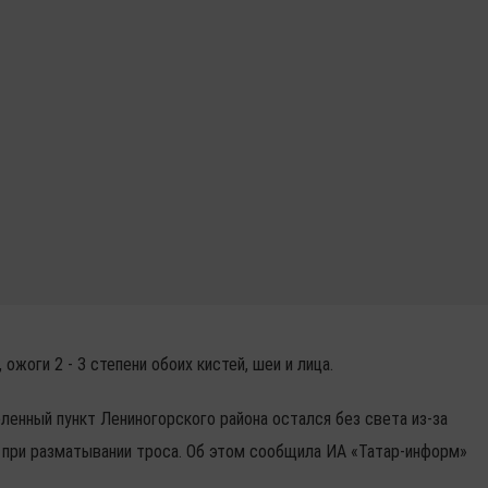
ожоги 2 - 3 степени обоих кистей, шеи и лица.
селенный пункт Лениногорского района остался без света из-за
 при разматывании троса. Об этом сообщила ИА «Татар-информ»