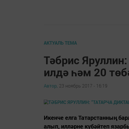
АКТУАЛЬ ТЕМА
Тәбрис Яруллин:
илдә һәм 20 төб
Автор,
23 ноябрь 2017 - 16:19
Икенче елга Татарстанның бар
алып, илләрне күбәйтеп язарб