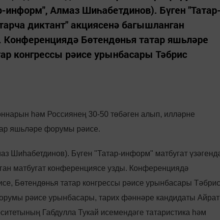
ар-информ", Алмаз Шиһабетдинов). Бүген "Татар
атарча диктант" акциясенә багышланган
. Конференциядә Бөтендөнья татар яшьләре
тар конгрессы рәисе урынбасары Тәбрис
оннарын һәм Россиянең 30-50 төбәген алып, илләрне
атар яшьләре форумы рәисе.
маз Шиһабетдинов). Бүген "Татар-информ" матбугат үзәгенд
нган матбугат конференциясе узды. Конференциядә
се, Бөтендөнья татар конгрессы рәисе урынбасары Тәбри
орумы рәисе урынбасары, тарих фәннәре кандидаты Айрат
ситетының Габдулла Тукай исемендәге татаристика һәм