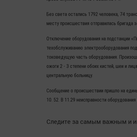
Без света остались 1792 человека, 74 тран
месту происшествия отправилась бригада 
Отключение оборудования на подстанции «Пи
техобслуживанию электрооборудования подс
токоведущую часть оборудования. Произошл
ожоги 2 - 3 степени обоих кистей, шеи и л
центральную больницу.
Сообщение о происшествии пришло на един
10. 52. В 11.29 неисправности оборудования
Следите за самым важным и 