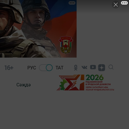
16+
РУС
ТАТ
Сәҗдә