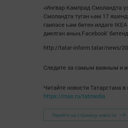
«Ингвар Кампрад Смоландта үз
Смоландта туган һәм 17 яшенд
гаиләсе һәм бөтен илдәге IKE
диелгән аның Facebook' битен
http://tatar-inform.tatar/news/
Следите за самым важным и 
Читайте новости Татарстана 
https://max.ru/tatmedia
Перейти на страницу новости