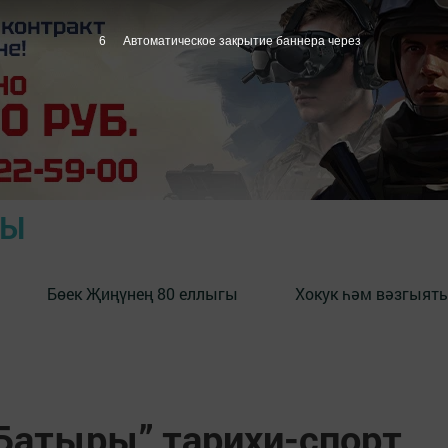
5
Автоматическое закрытие баннера через
РЫ
Бөек Җиңүнең 80 еллыгы
Хокук һәм вәзгыять
Батыры” тарихи-спорт