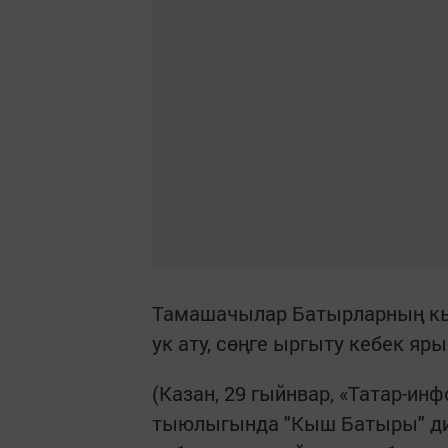
Тамашачылар Батырларның кыш
ук ату, сөңге ыргыту кебек я
(Казан, 29 гыйнвар, «Татар-ин
тыюлыгында "Кыш Батыры" диг