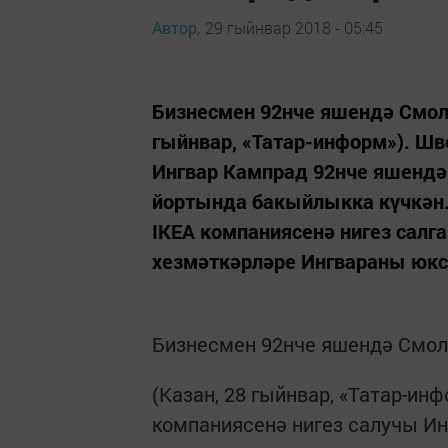
Автор,
29 гыйнвар 2018 - 05:45
Бизнесмен 92нче яшендә Смол
гыйнвар, «Татар-информ»). Шв
Ингвар Кампрад 92нче яшендә 
йортында бакыйлыкка күчкән. 
IKEA компаниясенә нигез салга
хезмәткәрләре Ингвараны юксы
Бизнесмен 92нче яшендә Смол
(Казан, 28 гыйнвар, «Татар-ин
компаниясенә нигез салучы Ин