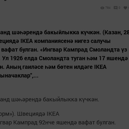
784
0
анд шәһәрендә бакыйлыкка күчкән. (Казан, 2
ециядә IKEA компаниясенә нигез салучы
вафат булган. «Ингвар Кампрад Смоландта үз
Ул 1926 елда Смоландта туган һәм 17 яшендә
н. Аның гаиләсе һәм бөтен илдәге IKEA
начаклар",...
анд шәһәрендә бакыйлыкка күчкән.
форм»). Швециядә IKEA
гвар Кампрад 92нче яшендә вафат булган.