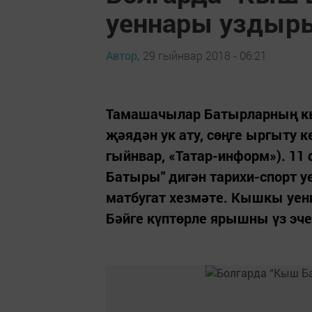
уеннары уздыр
Автор,
29 гыйнвар 2018 - 06:21
Тамашачылар Батырларның кы
җәядән ук ату, сөңге ыргыту 
гыйнвар, «Татар-информ»). 1
Батыры" дигән тарихи-спорт 
матбугат хезмәте. Кышкы уен
Бәйге күптөрле ярышны үз эчен