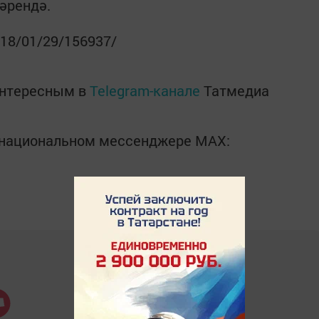
әрендә.
2018/01/29/156937/
интересным в
Telegram-канале
Татмедиа
в национальном мессенджере MАХ: