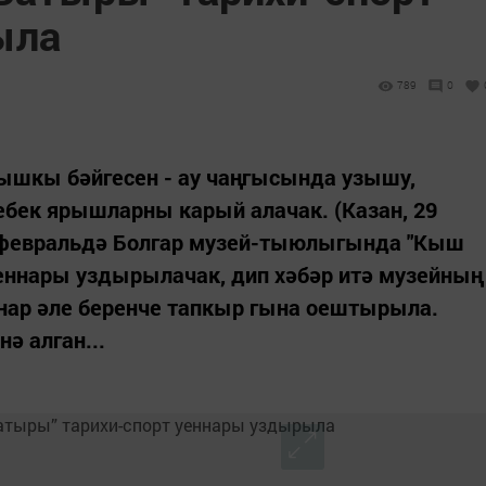
ыла
789
0
шкы бәйгесен - ау чаңгысында узышу,
кебек ярышларны карый алачак. (Казан, 29
1 февральдә Болгар музей-тыюлыгында "Кыш
уеннары уздырылачак, дип хәбәр итә музейның
нар әле беренче тапкыр гына оештырыла.
ә алган...