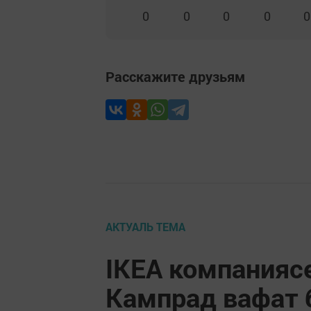
0
0
0
0
0
Расскажите друзьям
АКТУАЛЬ ТЕМА
IKEA компаниясе
Кампрад вафат 