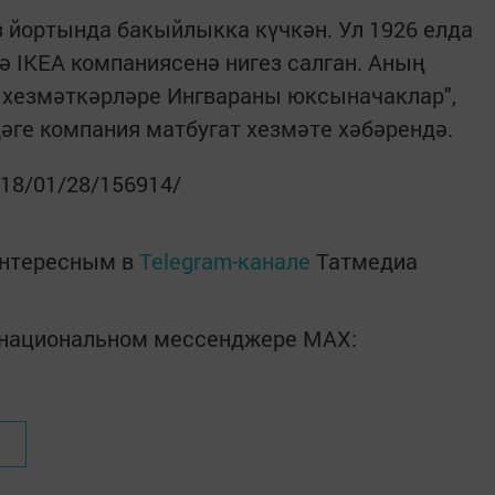
 йортында бакыйлыкка күчкән. Ул 1926 елда
ә IKEA компаниясенә нигез салган. Аның
A хезмәткәрләре Ингвараны юксыначаклар",
дәге компания матбугат хезмәте хәбәрендә.
2018/01/28/156914/
интересным в
Telegram-канале
Татмедиа
в национальном мессенджере MАХ: