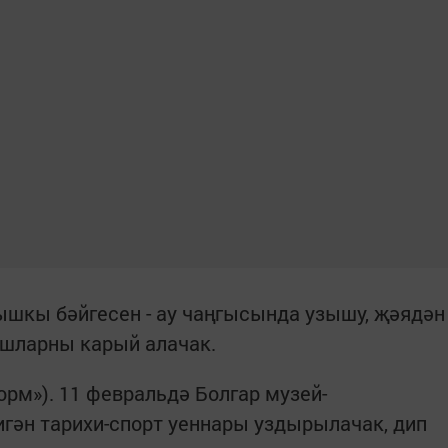
кы бәйгесен - ау чаңгысында узышу, җәядән
рышларны карый алачак.
форм»). 11 февральдә Болгар музей-
ән тарихи-спорт уеннары уздырылачак, дип