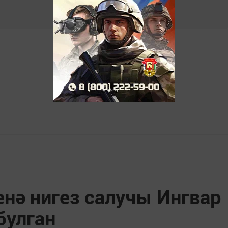
нә нигез салучы Ингвар
булган