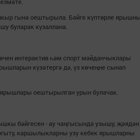
хезмәте.
пкыр гына оештырыла. Бәйге күптөрле ярышн
ашу буларак күзаллана.
өчен интерактив һәм спорт мәйданчыклары
рышларын күзәтергә дә, үз көчеңне сынап
у ярышлары оештырылган урын булачак.
кы бәйгесен - ау чаңгысында узышу, җәядән
ыргыту, каршылыкларны узу кебек ярышларны