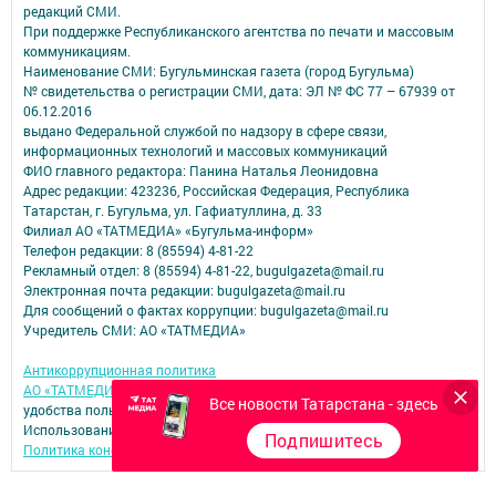
редакций СМИ.
При поддержке Республиканского агентства по печати и массовым
коммуникациям.
Наименование СМИ: Бугульминская газета (город Бугульма)
№ свидетельства о регистрации СМИ, дата: ЭЛ № ФС 77 – 67939 от
06.12.2016
выдано Федеральной службой по надзору в сфере связи,
информационных технологий и массовых коммуникаций
ФИО главного редактора: Панина Наталья Леонидовна
Адрес редакции: 423236, Российская Федерация, Республика
Татарстан, г. Бугульма, ул. Гафиатуллина, д. 33
Филиал АО «ТАТМЕДИА» «Бугульма-информ»
Телефон редакции: 8 (85594) 4-81-22
Рекламный отдел: 8 (85594) 4-81-22, bugulgazeta@mail.ru
Электронная почта редакции: bugulgazeta@mail.ru
Для сообщений о фактах коррупции: bugulgazeta@mail.ru
Учредитель СМИ: АО «ТАТМЕДИА»
Антикоррупционная политика
АО «ТАТМЕДИА» использует «cookie»
для персонализации сервисов и
Все новости Татарстана - здесь
удобства пользователей сайтом.
Использование «cookie» можно отменить в настройках браузера.
Подпишитесь
Политика конфиденциальности